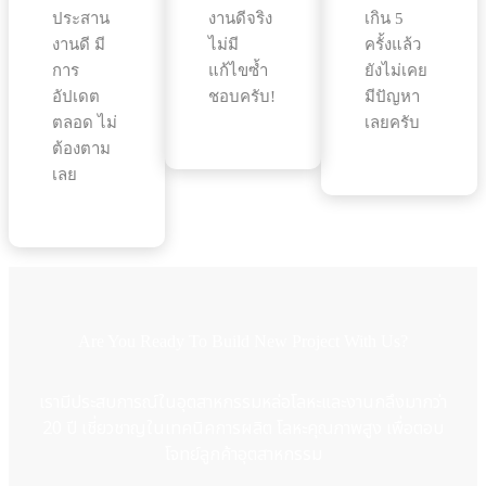
ประสาน
งานดีจริง
เกิน 5
งานดี มี
ไม่มี
ครั้งแล้ว
การ
แก้ไขซ้ำ
ยังไม่เคย
อัปเดต
ชอบครับ!
มีปัญหา
ตลอด ไม่
เลยครับ
ต้องตาม
เลย
Are You Ready To Build New Project With Us?
เรามีประสบการณ์ในอุตสาหกรรมหล่อโลหะและงานกลึงมากว่า
20 ปี เชี่ยวชาญในเทคนิคการผลิต โลหะคุณภาพสูง เพื่อตอบ
โจทย์ลูกค้าอุตสาหกรรม