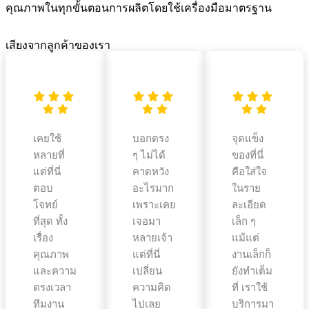
คุณภาพในทุกขั้นตอนการผลิตโดยใช้เครื่องมือมาตรฐาน
เสียงจากลูกค้าของเรา
เคยใช้
บอกตรง
จุดแข็ง
หลายที่
ๆ ไม่ได้
ของที่นี่
แต่ที่นี่
คาดหวัง
คือใส่ใจ
ตอบ
อะไรมาก
ในราย
โจทย์
เพราะเคย
ละเอียด
ที่สุด ทั้ง
เจอมา
เล็ก ๆ
เรื่อง
หลายเจ้า
แม้แต่
คุณภาพ
แต่ที่นี่
งานเล็กก็
และความ
เปลี่ยน
ยังทำเต็ม
ตรงเวลา
ความคิด
ที่ เราใช้
ทีมงาน
ไปเลย
บริการมา